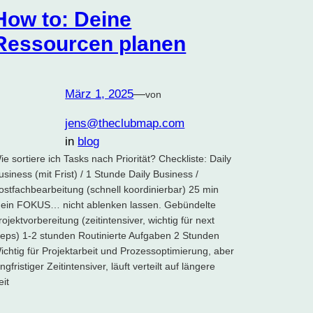
How to: Deine
Ressourcen planen
März 1, 2025
—
von
jens@theclubmap.com
in
blog
ie sortiere ich Tasks nach Priorität? Checkliste: Daily
usiness (mit Frist) / 1 Stunde Daily Business /
ostfachbearbeitung (schnell koordinierbar) 25 min
ein FOKUS… nicht ablenken lassen. Gebündelte
rojektvorbereitung (zeitintensiver, wichtig für next
teps) 1-2 stunden Routinierte Aufgaben 2 Stunden
ichtig für Projektarbeit und Prozessoptimierung, aber
angfristiger Zeitintensiver, läuft verteilt auf längere
eit