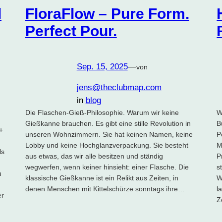
l
FloraFlow – Pure Form.
Perfect Pour.
Sep. 15, 2025
—
von
jens@theclubmap.com
in
blog
Die Flaschen-Gieß-Philosophie. Warum wir keine
W
Gießkanne brauchen. Es gibt eine stille Revolution in
B
+
unseren Wohnzimmern. Sie hat keinen Namen, keine
P
Lobby und keine Hochglanzverpackung. Sie besteht
M
ls
aus etwas, das wir alle besitzen und ständig
P
wegwerfen, wenn keiner hinsieht: einer Flasche. Die
s
u
klassische Gießkanne ist ein Relikt aus Zeiten, in
W
denen Menschen mit Kittelschürze sonntags ihre…
l
er
Z