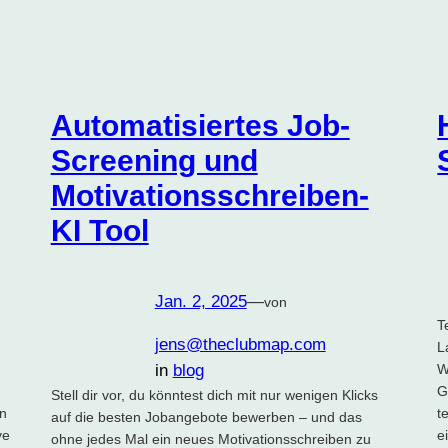
Automatisiertes Job-
Screening und
Motivationsschreiben-
KI Tool
Jan. 2, 2025
—
von
T
jens@theclubmap.com
L
in
blog
W
G
Stell dir vor, du könntest dich mit nur wenigen Klicks
rn
t
auf die besten Jobangebote bewerben – und das
ve
e
ohne jedes Mal ein neues Motivationsschreiben zu